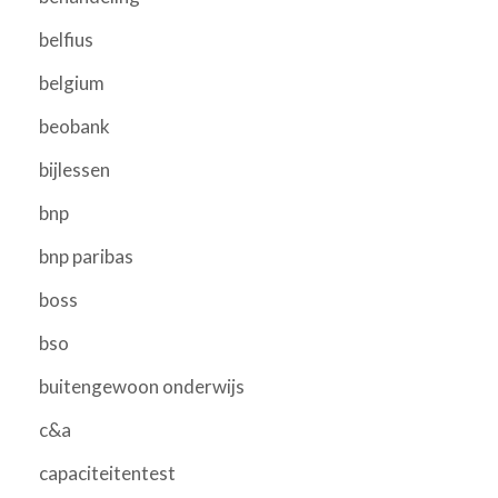
belfius
belgium
beobank
bijlessen
bnp
bnp paribas
boss
bso
buitengewoon onderwijs
c&a
capaciteitentest