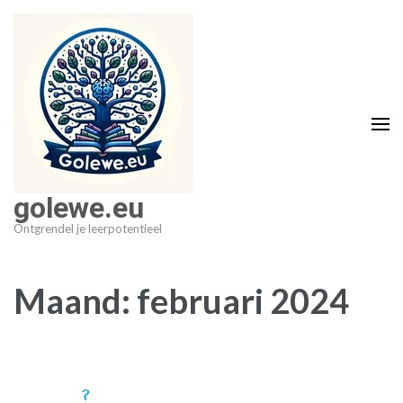
Ga
naar
inhoud
(druk
op
Enter)
golewe.eu
Ontgrendel je leerpotentieel
Maand:
februari 2024