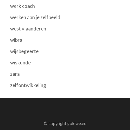
werk coach
werken aan je zelfbeeld
west vlaanderen
wibra
wijsbegeerte
wiskunde
zara
zelfontwikkeling
© copyright golewe.eu