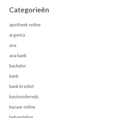
Categorieën
apotheek online
argenta
axa
axa bank
bachelor
bank
bank krediet
basisonderwijs
bazaar online
behandeling