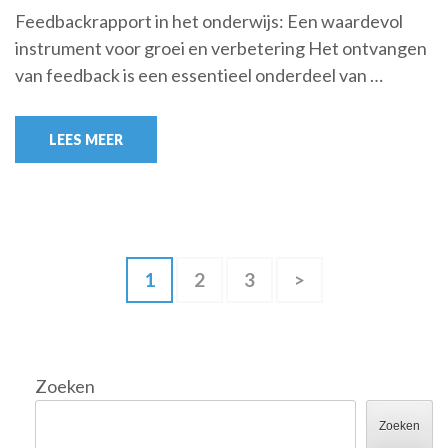
Feedbackrapport in het onderwijs: Een waardevol
instrument voor groei en verbetering Het ontvangen
van feedback is een essentieel onderdeel van …
LEES MEER
Berichtnavigatie
Pagina
Pagina
Pagina
1
2
3
>
Zoeken
Zoeken