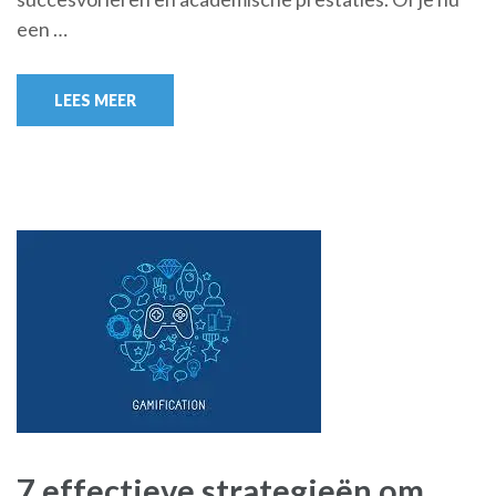
een …
LEES MEER
7 effectieve strategieën om