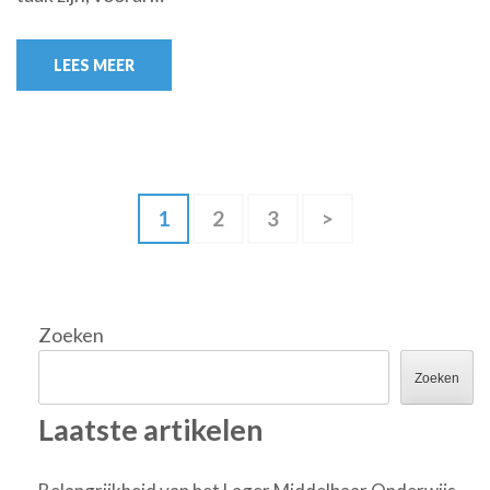
LEES MEER
Berichtnavigatie
Pagina
Pagina
Pagina
1
2
3
>
Zoeken
Zoeken
Laatste artikelen