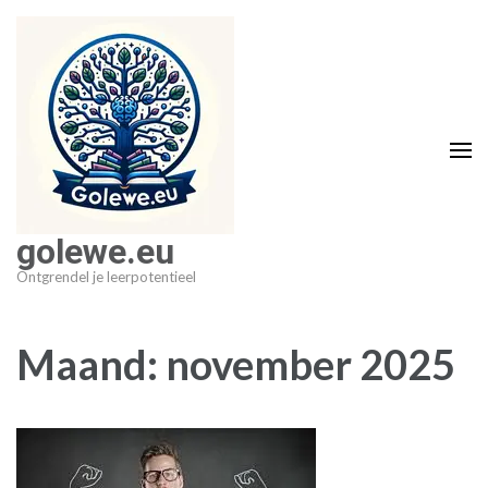
Ga
naar
inhoud
(druk
op
Enter)
golewe.eu
Ontgrendel je leerpotentieel
Maand:
november 2025