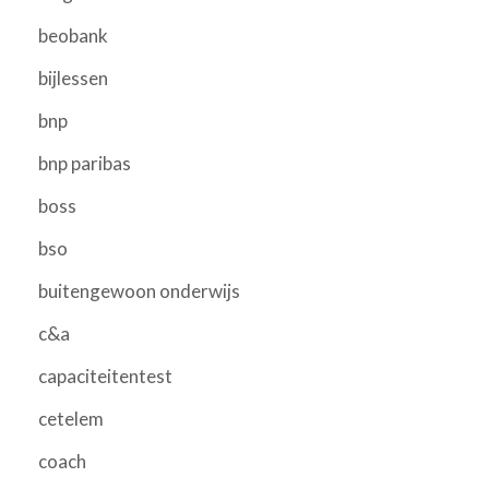
beobank
bijlessen
bnp
bnp paribas
boss
bso
buitengewoon onderwijs
c&a
capaciteitentest
cetelem
coach