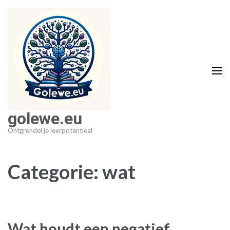
Ga
naar
inhoud
(druk
op
Enter)
golewe.eu
Ontgrendel je leerpotentieel
Categorie:
wat
Wat houdt een negatief