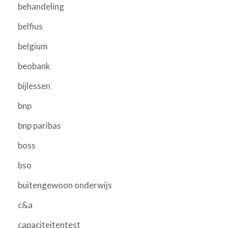
behandeling
belfius
belgium
beobank
bijlessen
bnp
bnp paribas
boss
bso
buitengewoon onderwijs
c&a
capaciteitentest