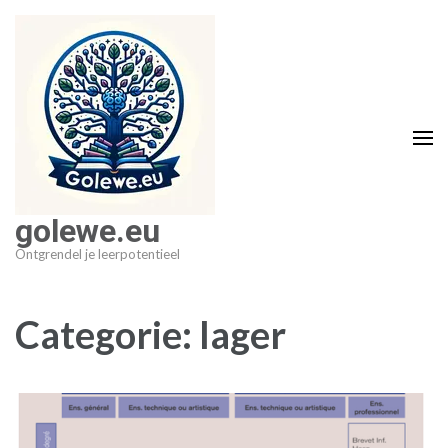
Ga
naar
inhoud
(druk
op
Enter)
golewe.eu
Ontgrendel je leerpotentieel
Categorie:
lager