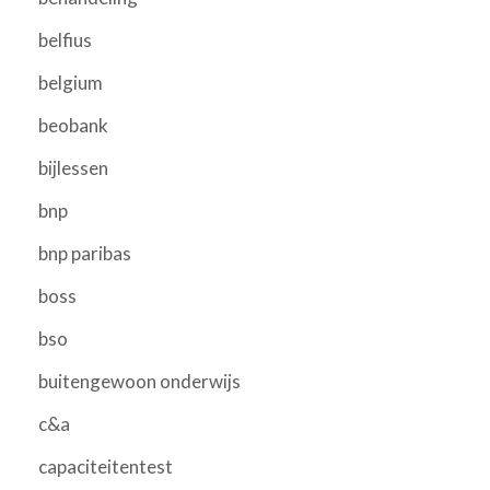
belfius
belgium
beobank
bijlessen
bnp
bnp paribas
boss
bso
buitengewoon onderwijs
c&a
capaciteitentest