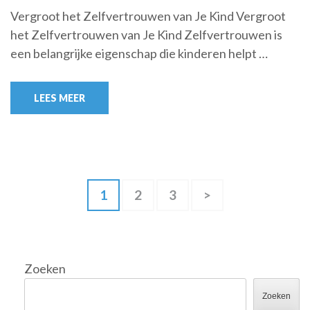
Vergroot het Zelfvertrouwen van Je Kind Vergroot
het Zelfvertrouwen van Je Kind Zelfvertrouwen is
een belangrijke eigenschap die kinderen helpt …
LEES MEER
Berichtnavigatie
Pagina
Pagina
Pagina
1
2
3
>
Zoeken
Zoeken