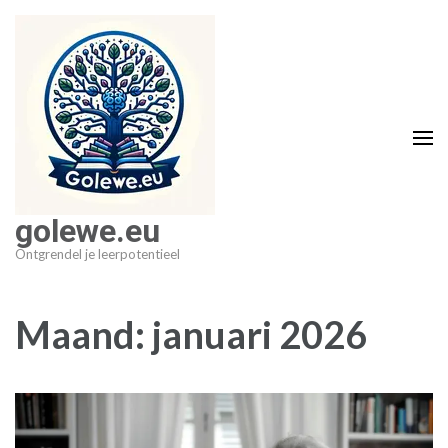
Ga
naar
inhoud
(druk
op
Enter)
golewe.eu
Ontgrendel je leerpotentieel
Maand:
januari 2026