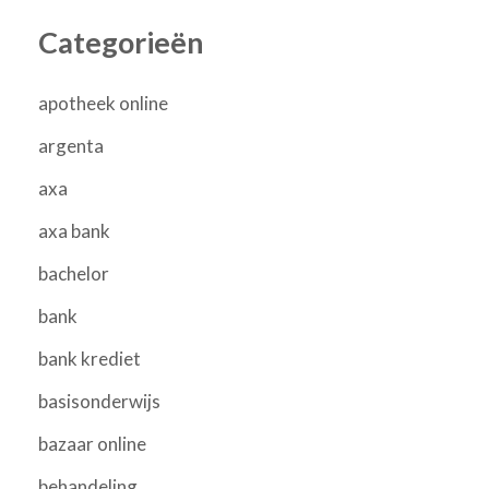
Categorieën
apotheek online
argenta
axa
axa bank
bachelor
bank
bank krediet
basisonderwijs
bazaar online
behandeling