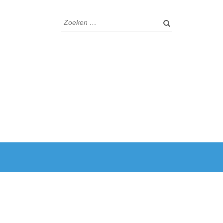
Zoeken
naar: