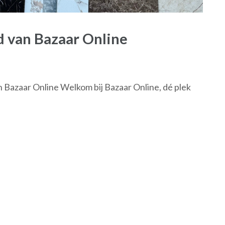
d van Bazaar Online
 Bazaar Online Welkom bij Bazaar Online, dé plek