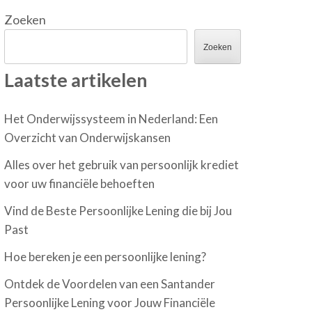
Zoeken
Zoeken
Laatste artikelen
Het Onderwijssysteem in Nederland: Een
Overzicht van Onderwijskansen
Alles over het gebruik van persoonlijk krediet
voor uw financiële behoeften
Vind de Beste Persoonlijke Lening die bij Jou
Past
Hoe bereken je een persoonlijke lening?
Ontdek de Voordelen van een Santander
Persoonlijke Lening voor Jouw Financiële