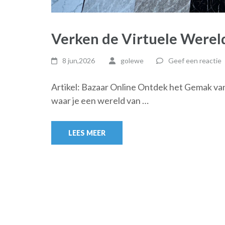
Verken de Virtuele Werel
8 jun,2026
golewe
Geef een reactie
Artikel: Bazaar Online Ontdek het Gemak van
waar je een wereld van …
LEES MEER