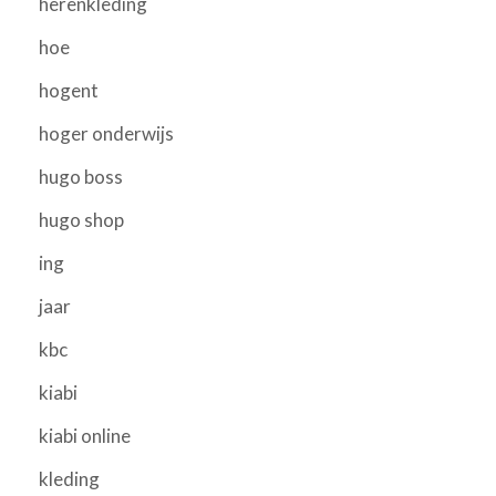
herenkleding
hoe
hogent
hoger onderwijs
hugo boss
hugo shop
ing
jaar
kbc
kiabi
kiabi online
kleding