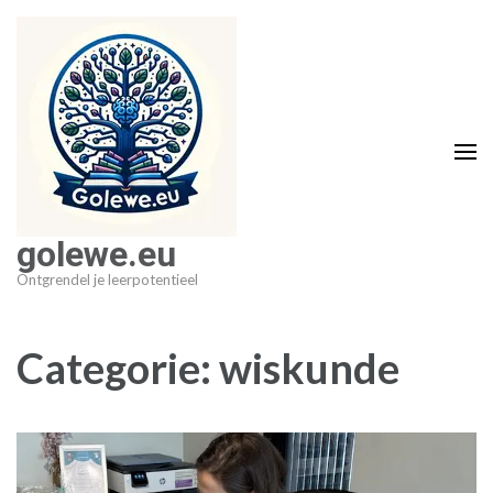
Ga
naar
inhoud
(druk
op
Enter)
golewe.eu
Ontgrendel je leerpotentieel
Categorie:
wiskunde