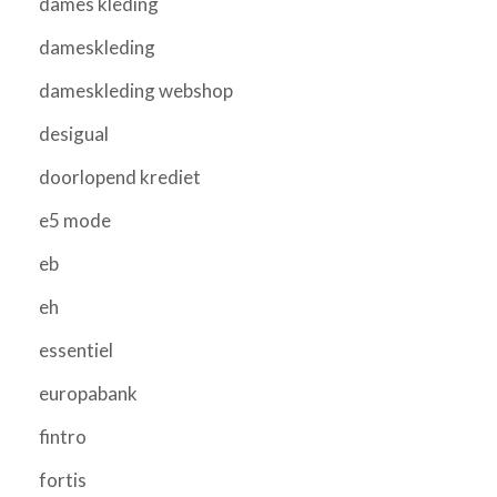
dames kleding
dameskleding
dameskleding webshop
desigual
doorlopend krediet
e5 mode
eb
eh
essentiel
europabank
fintro
fortis