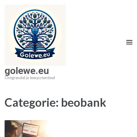
Ga
naar
inhoud
(druk
op
Enter)
golewe.eu
Ontgrendel je leerpotentieel
Categorie:
beobank