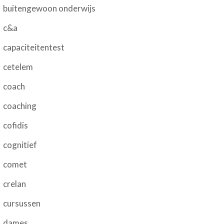
buitengewoon onderwijs
c&a
capaciteitentest
cetelem
coach
coaching
cofidis
cognitief
comet
crelan
cursussen
dames