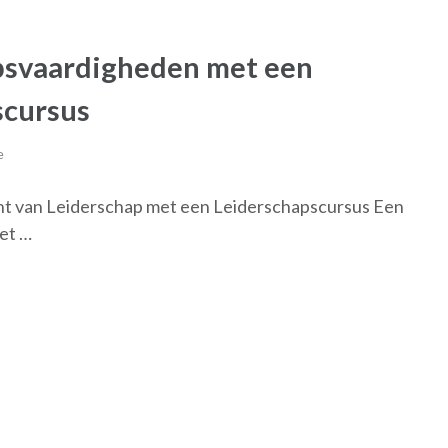
psvaardigheden met een
scursus
e
cht van Leiderschap met een Leiderschapscursus Een
iet …