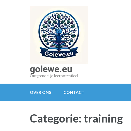
Ga
naar
inhoud
(druk
op
Enter)
golewe.eu
Ontgrendel je leerpotentieel
OVER ONS
CONTACT
Categorie:
training