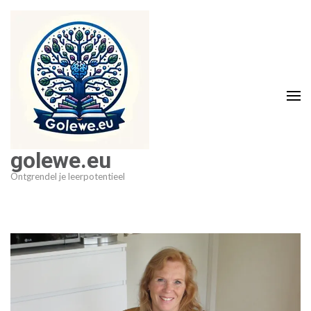
Ga
naar
inhoud
(druk
op
Enter)
golewe.eu
Ontgrendel je leerpotentieel