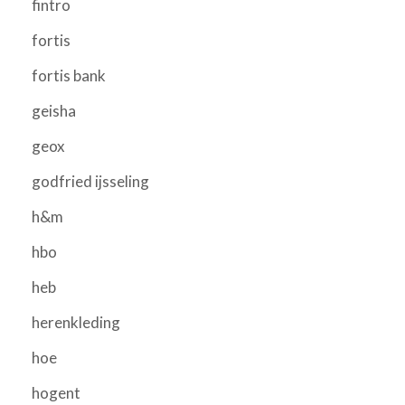
fintro
fortis
fortis bank
geisha
geox
godfried ijsseling
h&m
hbo
heb
herenkleding
hoe
hogent