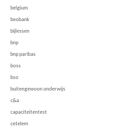
belgium
beobank
bijlessen
bnp
bnp paribas
boss
bso
buitengewoon onderwijs
c&a
capaciteitentest
cetelem