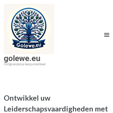
Ga
naar
inhoud
(druk
op
Enter)
golewe.eu
Ontgrendel je leerpotentieel
Ontwikkel uw
Leiderschapsvaardigheden met