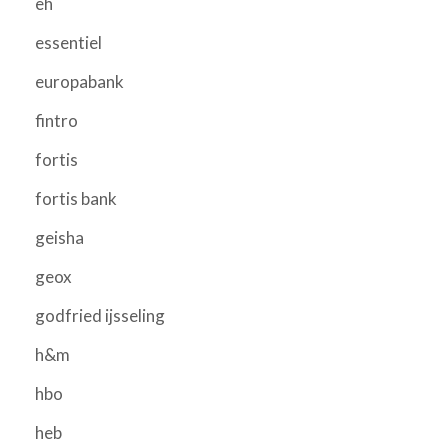
eh
essentiel
europabank
fintro
fortis
fortis bank
geisha
geox
godfried ijsseling
h&m
hbo
heb