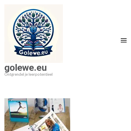
Ga
naar
inhoud
(druk
op
Enter)
golewe.eu
Ontgrendel je leerpotentieel