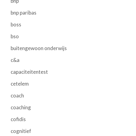
bnp
bnp paribas
boss
bso
buitengewoon onderwijs
c&a
capaciteitentest
cetelem
coach
coaching
cofidis
cognitief