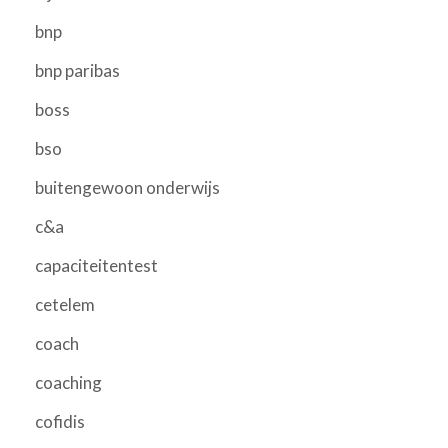
bnp
bnp paribas
boss
bso
buitengewoon onderwijs
c&a
capaciteitentest
cetelem
coach
coaching
cofidis