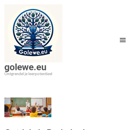
Ga
naar
inhoud
(druk
op
Enter)
golewe.eu
Ontgrendel je leerpotentieel