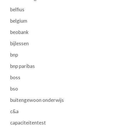
belfius
belgium
beobank
bijlessen
bnp
bnp paribas
boss
bso
buitengewoon onderwijs
c&a
capaciteitentest