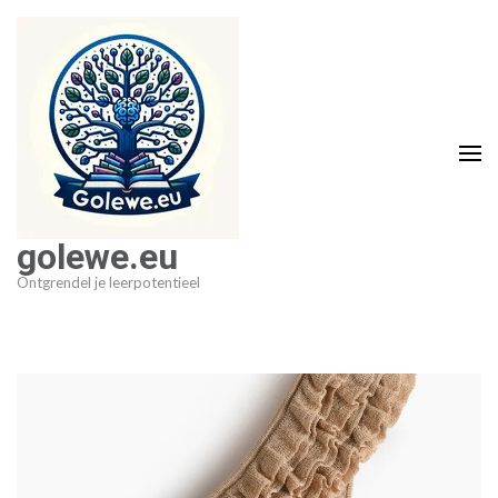
Ga
naar
inhoud
(druk
op
Enter)
golewe.eu
Ontgrendel je leerpotentieel