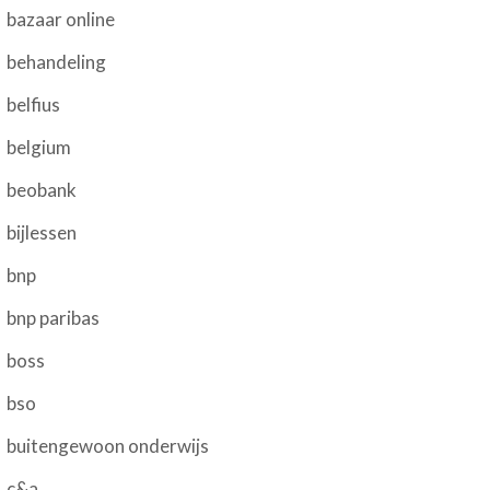
bazaar online
behandeling
belfius
belgium
beobank
bijlessen
bnp
bnp paribas
boss
bso
buitengewoon onderwijs
c&a