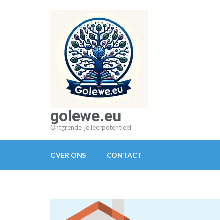
Ga
naar
inhoud
(druk
op
Enter)
golewe.eu
Ontgrendel je leerpotentieel
OVER ONS
CONTACT