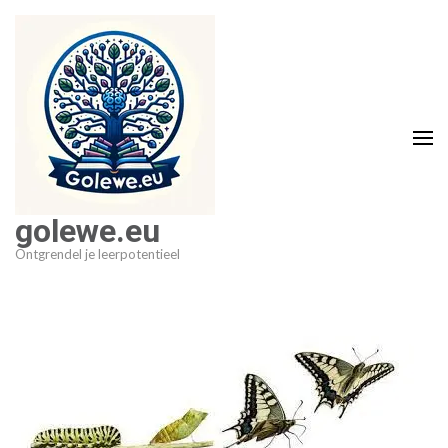
Ga
naar
inhoud
(druk
op
Enter)
golewe.eu
Ontgrendel je leerpotentieel