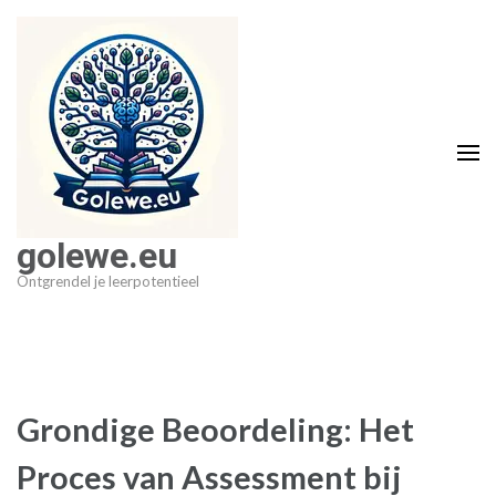
Ga
naar
inhoud
(druk
op
Enter)
golewe.eu
Ontgrendel je leerpotentieel
Grondige Beoordeling: Het
Proces van Assessment bij