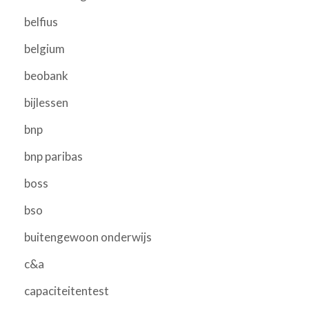
belfius
belgium
beobank
bijlessen
bnp
bnp paribas
boss
bso
buitengewoon onderwijs
c&a
capaciteitentest