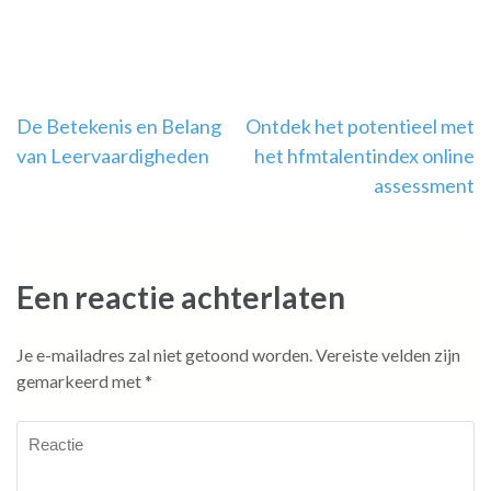
Berichtnavigatie
De Betekenis en Belang
Ontdek het potentieel met
van Leervaardigheden
het hfmtalentindex online
assessment
Een reactie achterlaten
Je e-mailadres zal niet getoond worden.
Vereiste velden zijn
gemarkeerd met
*
Reactie