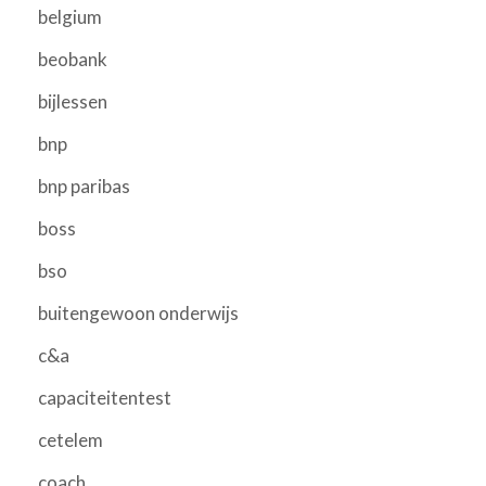
belgium
beobank
bijlessen
bnp
bnp paribas
boss
bso
buitengewoon onderwijs
c&a
capaciteitentest
cetelem
coach