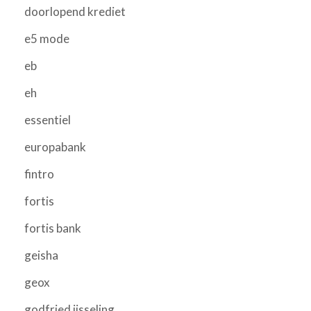
doorlopend krediet
e5 mode
eb
eh
essentiel
europabank
fintro
fortis
fortis bank
geisha
geox
godfried ijsseling