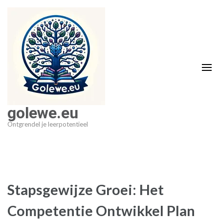
Ga
naar
inhoud
(druk
op
Enter)
golewe.eu
Ontgrendel je leerpotentieel
Stapsgewijze Groei: Het
Competentie Ontwikkel Plan