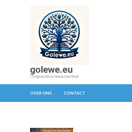
Ga
naar
inhoud
(druk
op
Enter)
golewe.eu
Ontgrendel je leerpotentieel
OVER ONS
CONTACT