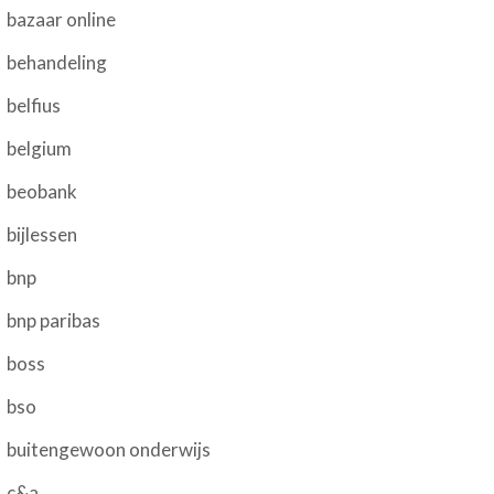
bazaar online
behandeling
belfius
belgium
beobank
bijlessen
bnp
bnp paribas
boss
bso
buitengewoon onderwijs
c&a