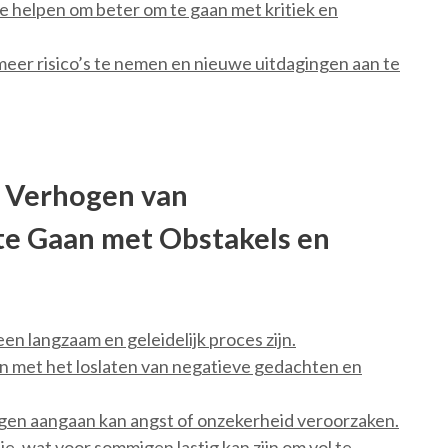
e helpen om beter om te gaan met kritiek en
eer risico’s te nemen en nieuwe uitdagingen aan te
t Verhogen van
e Gaan met Obstakels en
n langzaam en geleidelijk proces zijn.
met het loslaten van negatieve gedachten en
gen aangaan kan angst of onzekerheid veroorzaken.
ie, wat voor sommigen lastig kan zijn om vol te