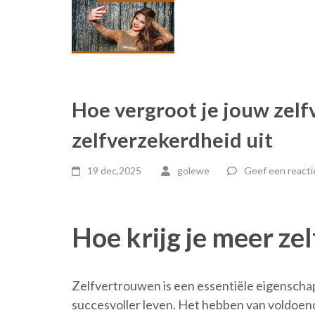
Hoe vergroot je jouw zelf
zelfverzekerdheid uit
19 dec,2025
golewe
Geef een reacti
Hoe krijg je meer z
Zelfvertrouwen is een essentiële eigenschap
succesvoller leven. Het hebben van voldoend