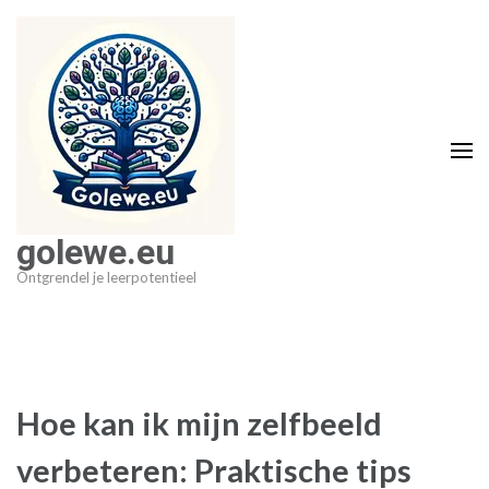
Ga
naar
inhoud
(druk
op
Enter)
golewe.eu
Ontgrendel je leerpotentieel
Hoe kan ik mijn zelfbeeld
verbeteren: Praktische tips