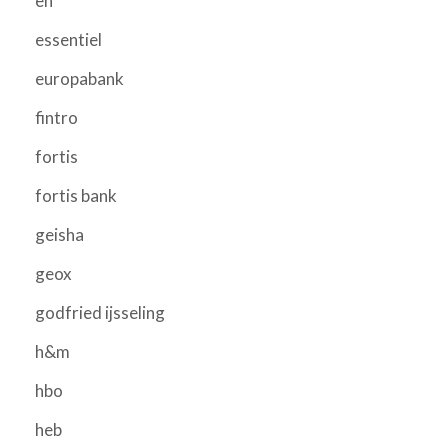
eh
essentiel
europabank
fintro
fortis
fortis bank
geisha
geox
godfried ijsseling
h&m
hbo
heb