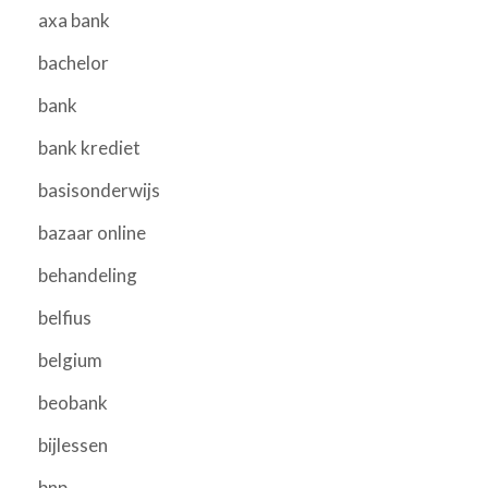
axa bank
bachelor
bank
bank krediet
basisonderwijs
bazaar online
behandeling
belfius
belgium
beobank
bijlessen
bnp