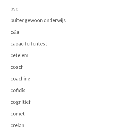
bso
buitengewoon onderwijs
c&a
capaciteitentest
cetelem
coach
coaching
cofidis
cognitief
comet
crelan