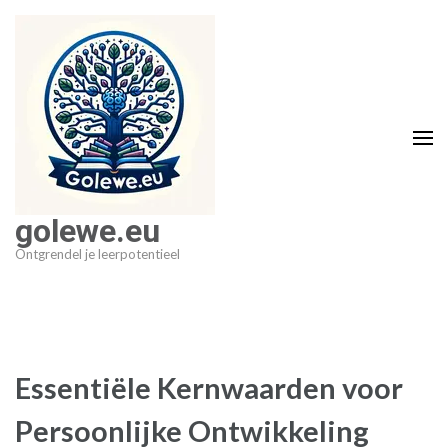
Ga
naar
inhoud
(druk
op
Enter)
golewe.eu
Ontgrendel je leerpotentieel
Essentiële Kernwaarden voor
Persoonlijke Ontwikkeling