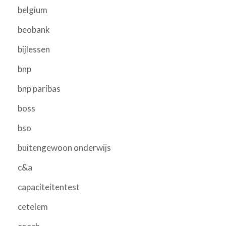
belgium
beobank
bijlessen
bnp
bnp paribas
boss
bso
buitengewoon onderwijs
c&a
capaciteitentest
cetelem