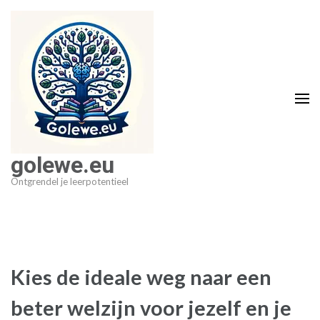
Ga
naar
inhoud
(druk
op
Enter)
golewe.eu
Ontgrendel je leerpotentieel
Kies de ideale weg naar een
beter welzijn voor jezelf en je