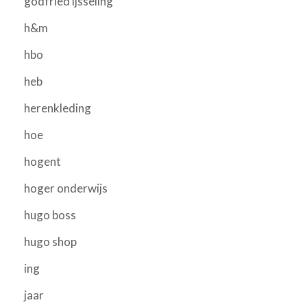
godfried ijsseling
h&m
hbo
heb
herenkleding
hoe
hogent
hoger onderwijs
hugo boss
hugo shop
ing
jaar