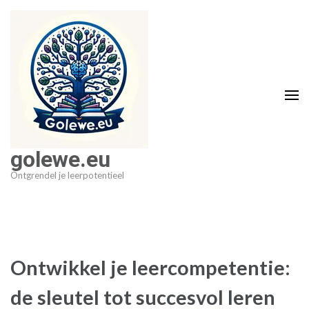
Ga
naar
inhoud
(druk
op
Enter)
golewe.eu
Ontgrendel je leerpotentieel
Ontwikkel je leercompetentie:
de sleutel tot succesvol leren