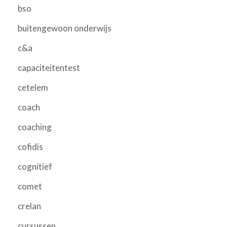
bso
buitengewoon onderwijs
c&a
capaciteitentest
cetelem
coach
coaching
cofidis
cognitief
comet
crelan
cursussen