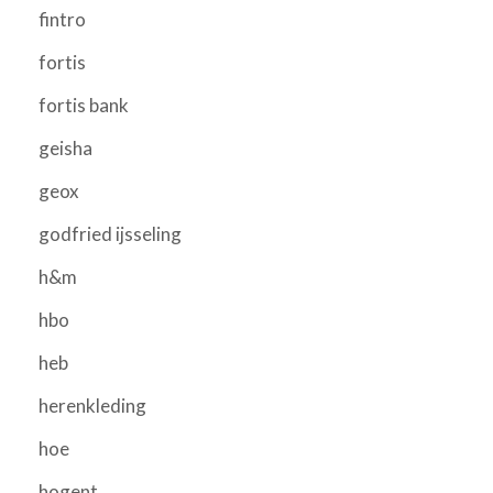
fintro
fortis
fortis bank
geisha
geox
godfried ijsseling
h&m
hbo
heb
herenkleding
hoe
hogent