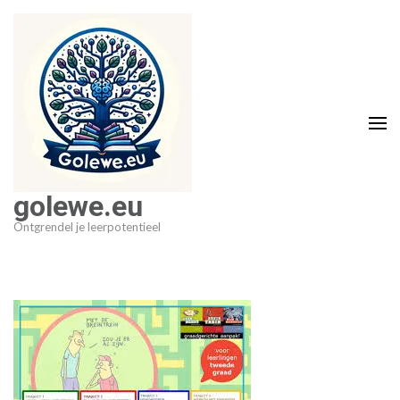
Ga
naar
inhoud
(druk
op
Enter)
golewe.eu
Ontgrendel je leerpotentieel