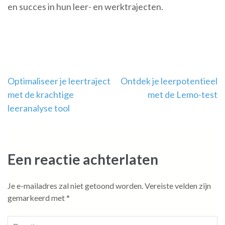
en succes in hun leer- en werktrajecten.
Berichtnavigatie
Optimaliseer je leertraject
Ontdek je leerpotentieel
met de krachtige
met de Lemo-test
leeranalyse tool
Een reactie achterlaten
Je e-mailadres zal niet getoond worden.
Vereiste velden zijn
gemarkeerd met
*
Reactie