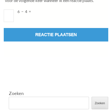
voor de volgende keer wanneer ik een reactie plaats.
6
−
4
=
Zoeken
Zoeken