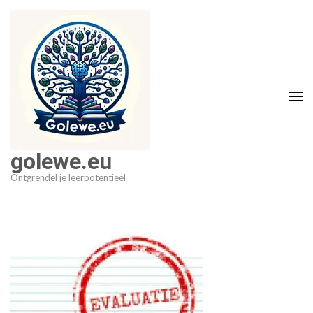
Ga
naar
inhoud
(druk
op
Enter)
golewe.eu
Ontgrendel je leerpotentieel