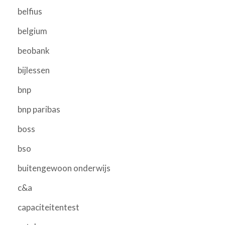
belfius
belgium
beobank
bijlessen
bnp
bnp paribas
boss
bso
buitengewoon onderwijs
c&a
capaciteitentest