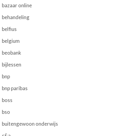
bazaar online
behandeling
belfius
belgium
beobank
bijlessen
bnp
bnp paribas
boss
bso
buitengewoon onderwijs
c&a