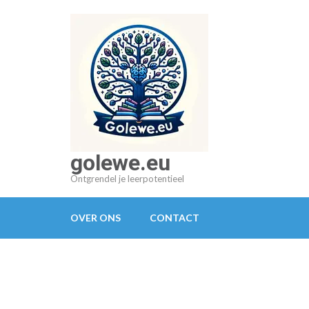
Ga
naar
inhoud
(druk
op
Enter)
golewe.eu
Ontgrendel je leerpotentieel
OVER ONS
CONTACT