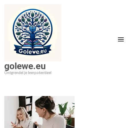
Ga
naar
inhoud
(druk
op
Enter)
golewe.eu
Ontgrendel je leerpotentieel