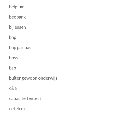
belgium
beobank
bijlessen
bnp
bnp paribas
boss
bso
buitengewoon onderwijs
c&a
capaciteitentest
cetelem