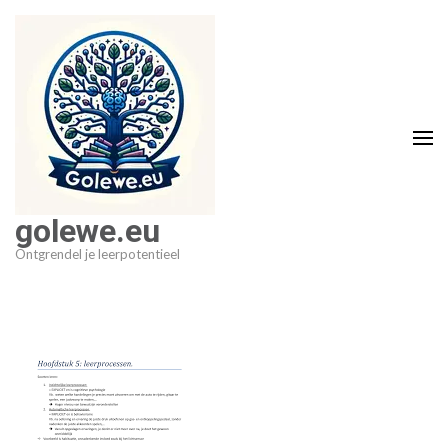
Ga
naar
inhoud
(druk
op
Enter)
golewe.eu
Ontgrendel je leerpotentieel