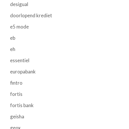
desigual
doorlopend krediet
e5 mode
eb
eh
essentiel
europabank
fintro
fortis
fortis bank
geisha
geox