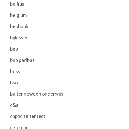
belfius
belgium
beobank
bijlessen
bnp
bnp paribas
boss
bso
buitengewoon onderwijs
c&a
capaciteitentest
cetelem