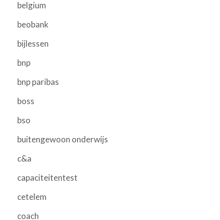
belgium
beobank
bijlessen
bnp
bnp paribas
boss
bso
buitengewoon onderwijs
c&a
capaciteitentest
cetelem
coach