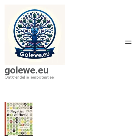
Ga
naar
inhoud
(druk
op
Enter)
golewe.eu
Ontgrendel je leerpotentieel