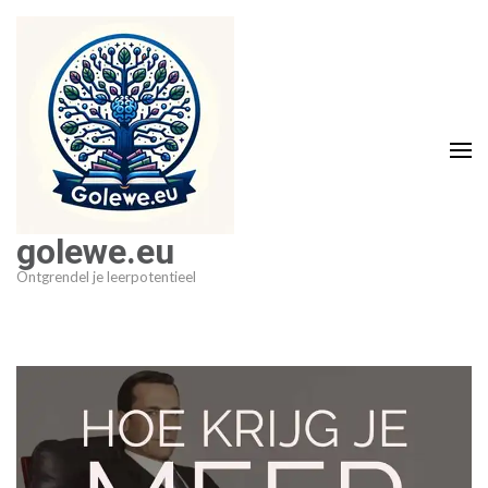
Ga
naar
inhoud
(druk
op
Enter)
golewe.eu
Ontgrendel je leerpotentieel