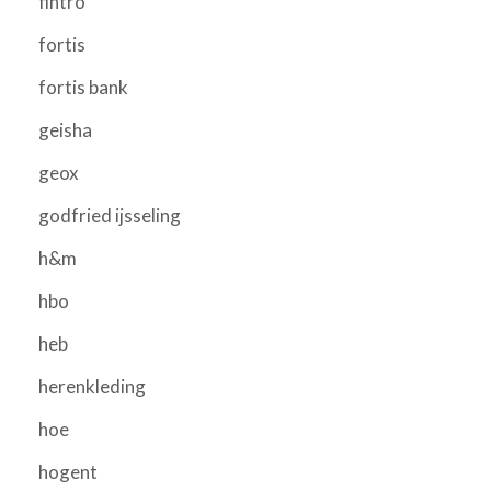
fintro
fortis
fortis bank
geisha
geox
godfried ijsseling
h&m
hbo
heb
herenkleding
hoe
hogent