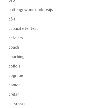
bso
buitengewoon onderwijs
c&a
capaciteitentest
cetelem
coach
coaching
cofidis
cognitief
comet
crelan
cursussen