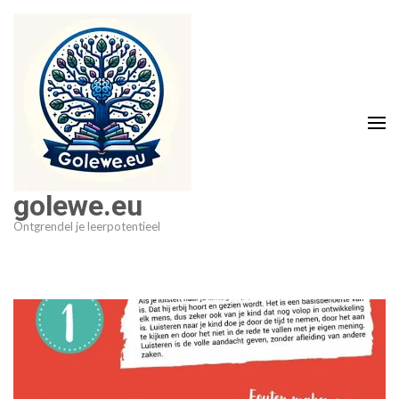
Ga
naar
inhoud
(druk
op
Enter)
golewe.eu
Ontgrendel je leerpotentieel