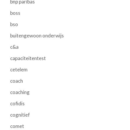
bnp paribas
boss
bso
buitengewoon onderwijs
c&a
capaciteitentest
cetelem
coach
coaching
cofidis
cognitief
comet