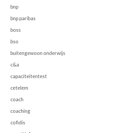
bnp
bnp paribas
boss
bso
buitengewoon onderwijs
c&a
capaciteitentest
cetelem
coach
coaching
cofidis