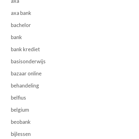
axa
axa bank
bachelor
bank
bank krediet
basisonderwijs
bazaar online
behandeling
belfius
belgium
beobank
bijlessen