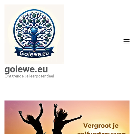
Ga
naar
inhoud
(druk
op
Enter)
golewe.eu
Ontgrendel je leerpotentieel