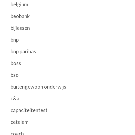
belgium
beobank
bijlessen
bnp
bnp paribas
boss
bso
buitengewoon onderwijs
c&a
capaciteitentest
cetelem
coach