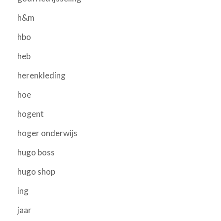
h&m
hbo
heb
herenkleding
hoe
hogent
hoger onderwijs
hugo boss
hugo shop
ing
jaar