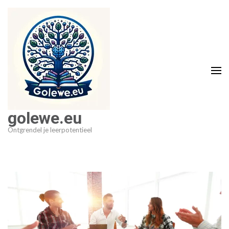
Ga
naar
inhoud
(druk
op
Enter)
golewe.eu
Ontgrendel je leerpotentieel