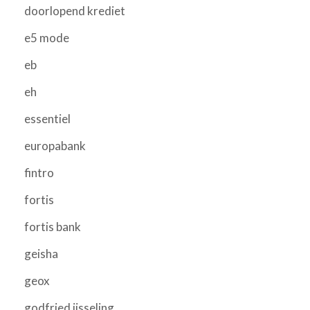
doorlopend krediet
e5 mode
eb
eh
essentiel
europabank
fintro
fortis
fortis bank
geisha
geox
godfried ijsseling