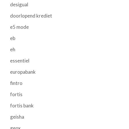
desigual
doorlopend krediet
e5 mode
eb
eh
essentiel
europabank
fintro
fortis
fortis bank
geisha
geox