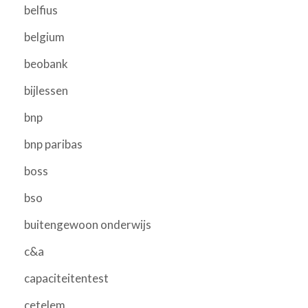
belfius
belgium
beobank
bijlessen
bnp
bnp paribas
boss
bso
buitengewoon onderwijs
c&a
capaciteitentest
cetelem