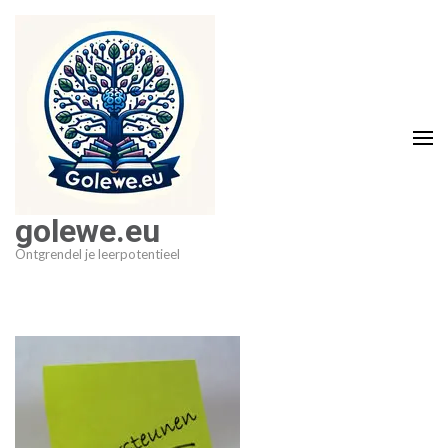
Ga
naar
inhoud
(druk
op
Enter)
golewe.eu
Ontgrendel je leerpotentieel