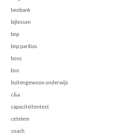
beobank
bijlessen
bnp
bnp paribas
boss
bso
buitengewoon onderwijs
c&a
capaciteitentest
cetelem
coach