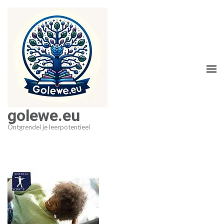
Ga
naar
inhoud
(druk
op
Enter)
golewe.eu
Ontgrendel je leerpotentieel