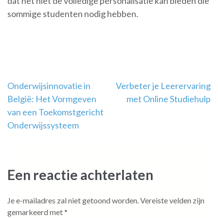
dat het niet de volledige personalisatie kan bieden die
sommige studenten nodig hebben.
Berichtnavigatie
Onderwijsinnovatie in
Verbeter je Leerervaring
België: Het Vormgeven
met Online Studiehulp
van een Toekomstgericht
Onderwijssysteem
Een reactie achterlaten
Je e-mailadres zal niet getoond worden.
Vereiste velden zijn
gemarkeerd met
*