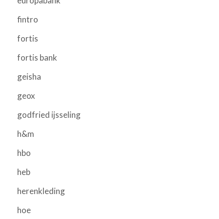
europabank
fintro
fortis
fortis bank
geisha
geox
godfried ijsseling
h&m
hbo
heb
herenkleding
hoe