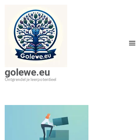
Ga
naar
inhoud
(druk
op
Enter)
golewe.eu
Ontgrendel je leerpotentieel