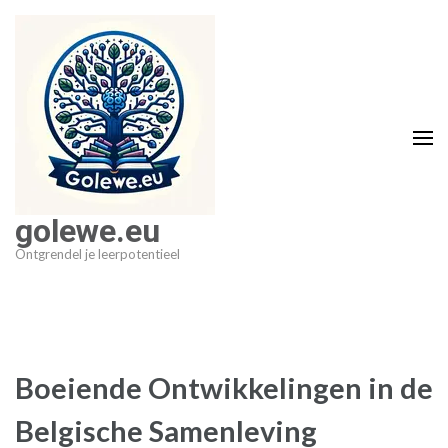
Ga
naar
inhoud
(druk
op
Enter)
golewe.eu
Ontgrendel je leerpotentieel
Boeiende Ontwikkelingen in de
Belgische Samenleving