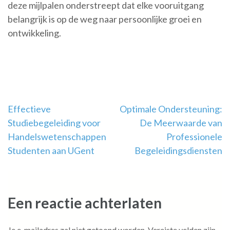
deze mijlpalen onderstreept dat elke vooruitgang
belangrijk is op de weg naar persoonlijke groei en
ontwikkeling.
Berichtnavigatie
Effectieve
Optimale Ondersteuning:
Studiebegeleiding voor
De Meerwaarde van
Handelswetenschappen
Professionele
Studenten aan UGent
Begeleidingsdiensten
Een reactie achterlaten
Je e-mailadres zal niet getoond worden.
Vereiste velden zijn