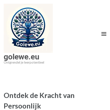
Ga
naar
inhoud
(druk
op
Enter)
golewe.eu
Ontgrendel je leerpotentieel
Ontdek de Kracht van
Persoonlijk