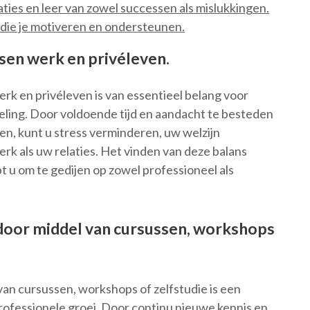
aties en leer van zowel successen als mislukkingen.
die je motiveren en ondersteunen.
sen werk en privéleven.
rk en privéleven is van essentieel belang voor
keling. Door voldoende tijd en aandacht te besteden
ven, kunt u stress verminderen, uw welzijn
erk als uw relaties. Het vinden van deze balans
pt u om te gedijen op zowel professioneel als
n door middel van cursussen, workshops
 van cursussen, workshops of zelfstudie is een
professionele groei. Door continu nieuwe kennis en