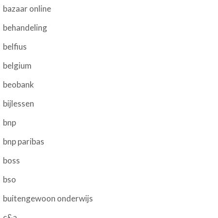
bazaar online
behandeling
belfius
belgium
beobank
bijlessen
bnp
bnp paribas
boss
bso
buitengewoon onderwijs
c&a