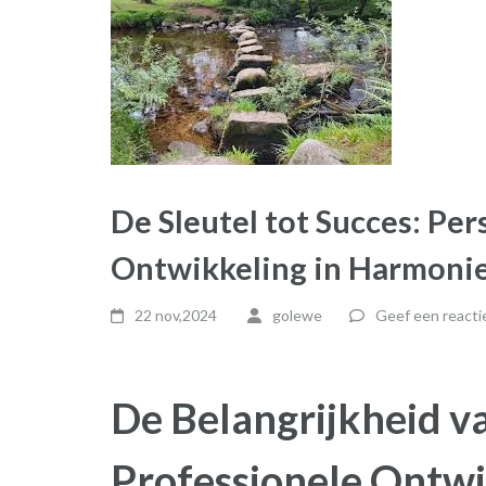
De Sleutel tot Succes: Per
Ontwikkeling in Harmoni
22 nov,2024
golewe
Geef een reacti
De Belangrijkheid v
Professionele Ontwi