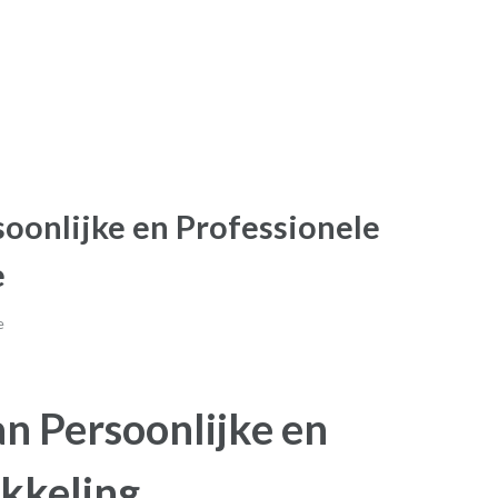
soonlijke en Professionele
e
e
an Persoonlijke en
kkeling