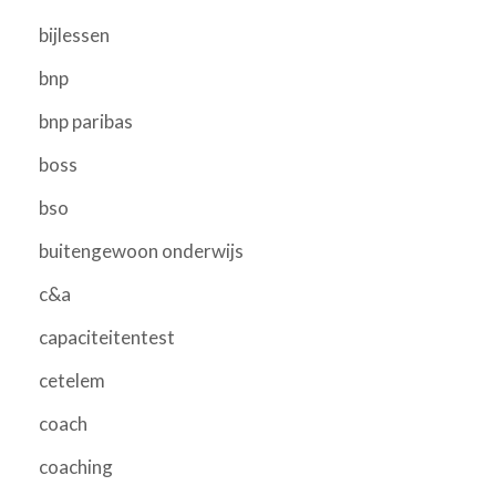
bijlessen
bnp
bnp paribas
boss
bso
buitengewoon onderwijs
c&a
capaciteitentest
cetelem
coach
coaching