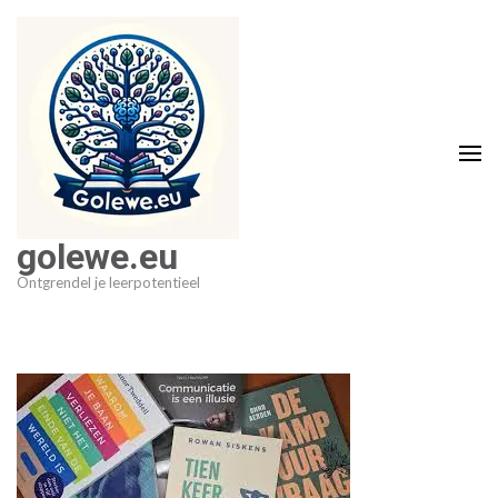
Ga
naar
inhoud
(druk
op
Enter)
golewe.eu
Ontgrendel je leerpotentieel