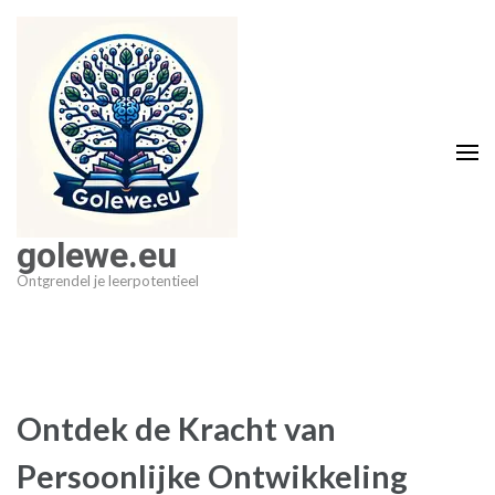
Ga
naar
inhoud
(druk
op
Enter)
golewe.eu
Ontgrendel je leerpotentieel
Ontdek de Kracht van
Persoonlijke Ontwikkeling