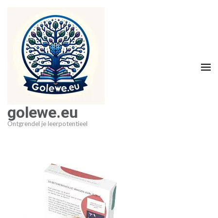
Ga
naar
inhoud
(druk
op
Enter)
golewe.eu
Ontgrendel je leerpotentieel