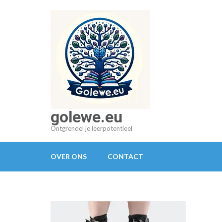
Ga
naar
inhoud
(druk
op
Enter)
golewe.eu
Ontgrendel je leerpotentieel
OVER ONS
CONTACT