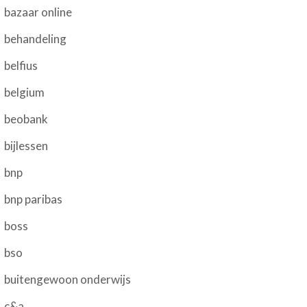
bazaar online
behandeling
belfius
belgium
beobank
bijlessen
bnp
bnp paribas
boss
bso
buitengewoon onderwijs
c&a