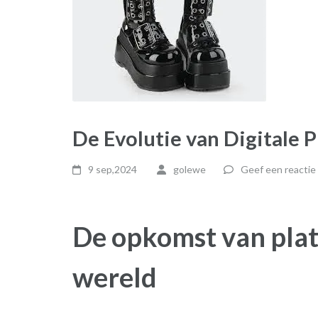
De Evolutie van Digitale 
9 sep,2024
golewe
Geef een reactie
De opkomst van platf
wereld