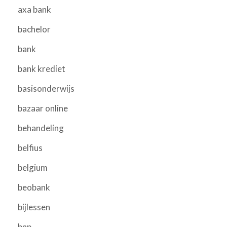
axa bank
bachelor
bank
bank krediet
basisonderwijs
bazaar online
behandeling
belfius
belgium
beobank
bijlessen
bnp