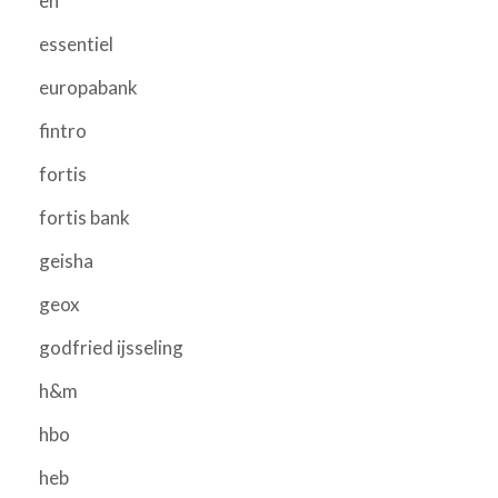
eh
essentiel
europabank
fintro
fortis
fortis bank
geisha
geox
godfried ijsseling
h&m
hbo
heb