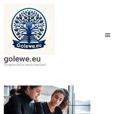
Ga
naar
inhoud
(druk
op
Enter)
golewe.eu
Ontgrendel je leerpotentieel