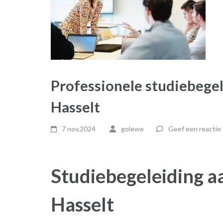
Professionele studiebegel
Hasselt
7 nov,2024
golewe
Geef een reactie
Studiebegeleiding aa
Hasselt