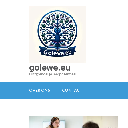
Ga
naar
inhoud
(druk
op
Enter)
golewe.eu
Ontgrendel je leerpotentieel
OVER ONS
CONTACT