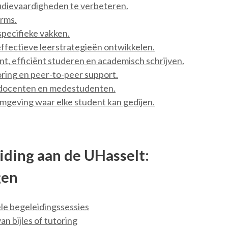
udievaardigheden te verbeteren.
orms.
 specifieke vakken.
 effectieve leerstrategieën ontwikkelen.
t, efficiënt studeren en academisch schrijven.
oring en peer-to-peer support.
n docenten en medestudenten.
geving waar elke student kan gedijen.
iding aan de UHasselt:
gen
le begeleidingssessies
an bijles of tutoring