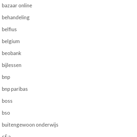
bazaar online
behandeling
belfius
belgium
beobank
bijlessen
bnp
bnp paribas
boss
bso
buitengewoon onderwijs
c&a