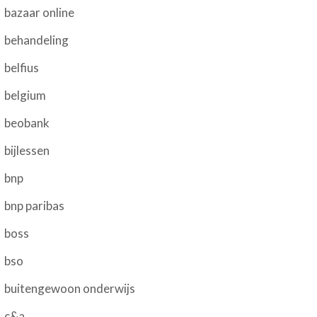
bazaar online
behandeling
belfius
belgium
beobank
bijlessen
bnp
bnp paribas
boss
bso
buitengewoon onderwijs
c&a