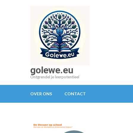
Ga
naar
inhoud
(druk
op
Enter)
golewe.eu
Ontgrendel je leerpotentieel
OVER ONS
CONTACT