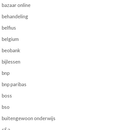
bazaar online
behandeling
belfius
belgium
beobank
bijlessen
bnp
bnp paribas
boss
bso
buitengewoon onderwijs
c&a