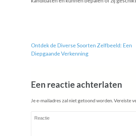
kandidaten en kunnen bepalen of zij geschikt
Berichtnavigatie
Ontdek de Diverse Soorten Zelfbeeld: Een
Diepgaande Verkenning
Een reactie achterlaten
Je e-mailadres zal niet getoond worden.
Vereiste v
Reactie