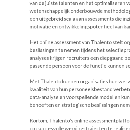
van de juiste talenten en het optimaliseren
wetenschappelijk onderbouwde methodologi
een uitgebreid scala aan assessments die inzi
motivatie en ontwikkelingspotentieel van ka
Het online assessment van Thalento stelt or
beslissingen te nemen tijdens het selectiep
analyses krijgen recruiters een diepgaand b
passende persoon voor de functie kunnen se
Met Thalento kunnen organisaties hun wervi
kwaliteit van hun personeelsbestand verbe
data-analyse en voorspellende modellen kun
behoeften en strategische beslissingen neme
Kortom, Thalento’s online assessmentplatfor
om succesvolle wervingstrajecten te realiser