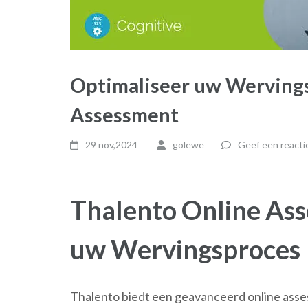
Optimaliseer uw Werving
Assessment
29 nov,2024
golewe
Geef een reacti
Thalento Online Ass
uw Wervingsproces
Thalento biedt een geavanceerd online asses