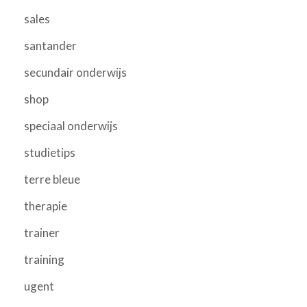
sales
santander
secundair onderwijs
shop
speciaal onderwijs
studietips
terre bleue
therapie
trainer
training
ugent