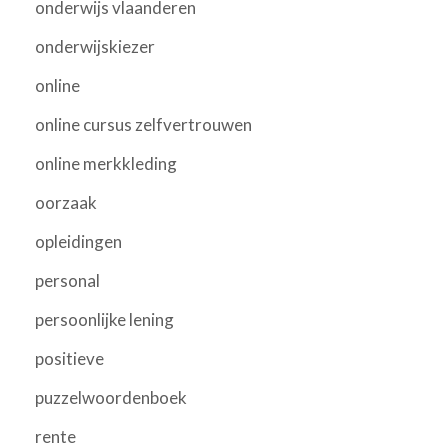
onderwijs vlaanderen
onderwijskiezer
online
online cursus zelfvertrouwen
online merkkleding
oorzaak
opleidingen
personal
persoonlijke lening
positieve
puzzelwoordenboek
rente