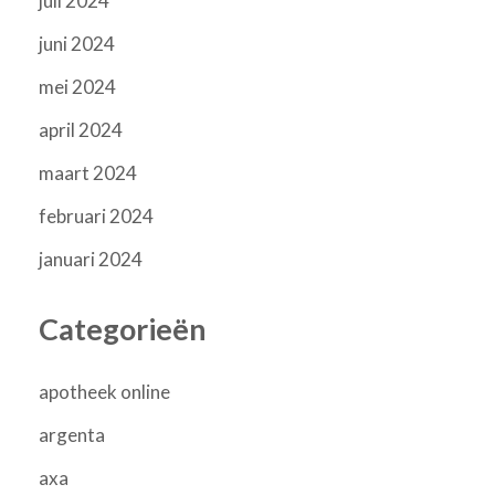
juli 2024
juni 2024
mei 2024
april 2024
maart 2024
februari 2024
januari 2024
Categorieën
apotheek online
argenta
axa