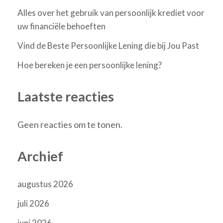
Alles over het gebruik van persoonlijk krediet voor
uw financiële behoeften
Vind de Beste Persoonlijke Lening die bij Jou Past
Hoe bereken je een persoonlijke lening?
Laatste reacties
Geen reacties om te tonen.
Archief
augustus 2026
juli 2026
juni 2026