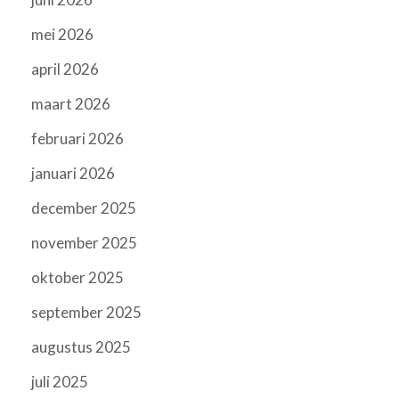
mei 2026
april 2026
maart 2026
februari 2026
januari 2026
december 2025
november 2025
oktober 2025
september 2025
augustus 2025
juli 2025