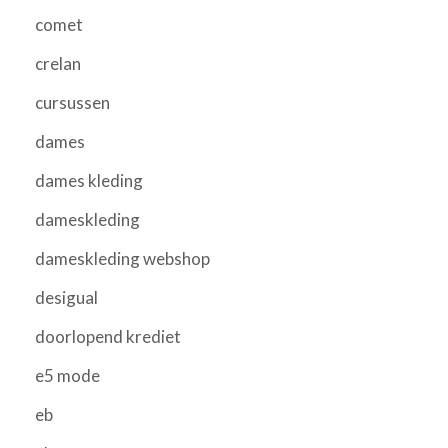
comet
crelan
cursussen
dames
dames kleding
dameskleding
dameskleding webshop
desigual
doorlopend krediet
e5 mode
eb