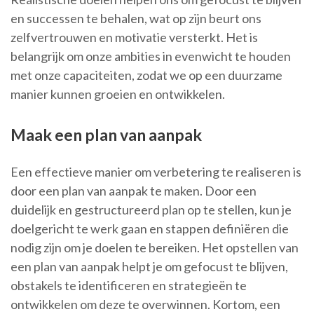
en successen te behalen, wat op zijn beurt ons
zelfvertrouwen en motivatie versterkt. Het is
belangrijk om onze ambities in evenwicht te houden
met onze capaciteiten, zodat we op een duurzame
manier kunnen groeien en ontwikkelen.
Maak een plan van aanpak
Een effectieve manier om verbetering te realiseren is
door een plan van aanpak te maken. Door een
duidelijk en gestructureerd plan op te stellen, kun je
doelgericht te werk gaan en stappen definiëren die
nodig zijn om je doelen te bereiken. Het opstellen van
een plan van aanpak helpt je om gefocust te blijven,
obstakels te identificeren en strategieën te
ontwikkelen om deze te overwinnen. Kortom, een