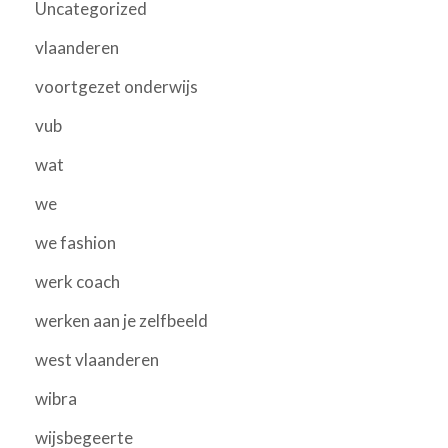
Uncategorized
vlaanderen
voortgezet onderwijs
vub
wat
we
we fashion
werk coach
werken aan je zelfbeeld
west vlaanderen
wibra
wijsbegeerte