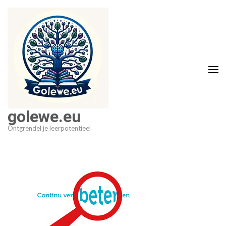
Ga
naar
inhoud
(druk
op
Enter)
golewe.eu
Ontgrendel je leerpotentieel